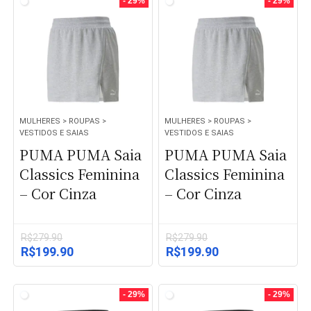
- 29%
- 29%
R$279.90.
R$199.90.
MULHERES > ROUPAS >
MULHERES > ROUPAS >
VESTIDOS E SAIAS
VESTIDOS E SAIAS
PUMA PUMA Saia
PUMA PUMA Saia
Classics Feminina
Classics Feminina
– Cor Cinza
– Cor Cinza
R$
279.90
R$
279.90
O
O
O
O
R$
199.90
R$
199.90
preço
preço
preço
preço
original
atual
original
atual
era:
é:
era:
é:
- 29%
- 29%
R$279.90.
R$199.90.
R$279.90.
R$199.90.