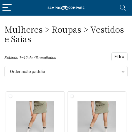
Mulheres > Roupas > Vestidos
eço
eço
e Saias
nimo
ximo
Filtro
Exibindo 1–12 de 45 resultados
Ordenação padrão