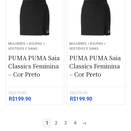
MULHERES > ROUPAS >
MULHERES > ROUPAS >
VESTIDOS E SAIAS
VESTIDOS E SAIAS
PUMA PUMA Saia
PUMA PUMA Saia
Classics Feminina
Classics Feminina
– Cor Preto
– Cor Preto
R$
279.90
R$
279.90
O
O
O
O
R$
199.90
R$
199.90
preço
preço
preço
preço
original
atual
original
atual
era:
é:
era:
é:
R$279.90.
R$199.90.
R$279.90.
R$199.90.
1
2
3
4
→