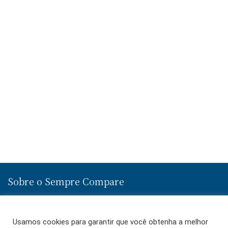
Sobre o Sempre Compare
Ofertas e Promoções de Diversas Lojas em um Só Lugar! Encontre a
Melhor Oferta no Sempre Compare e Economize!
Usamos cookies para garantir que você obtenha a melhor