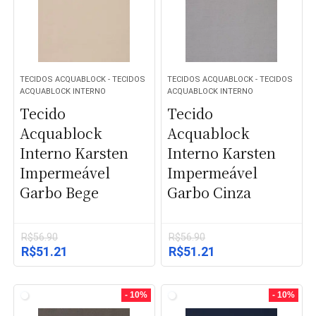
TECIDOS ACQUABLOCK - TECIDOS
TECIDOS ACQUABLOCK - TECIDOS
ACQUABLOCK INTERNO
ACQUABLOCK INTERNO
Tecido
Tecido
Acquablock
Acquablock
Interno Karsten
Interno Karsten
Impermeável
Impermeável
Garbo Bege
Garbo Cinza
R$
56.90
R$
56.90
O
O
O
O
R$
51.21
R$
51.21
preço
preço
preço
preço
original
atual
original
atual
era:
é:
era:
é:
- 10%
- 10%
R$56.90.
R$51.21.
R$56.90.
R$51.21.