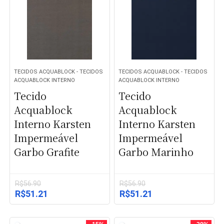
TECIDOS ACQUABLOCK - TECIDOS
TECIDOS ACQUABLOCK - TECIDOS
ACQUABLOCK INTERNO
ACQUABLOCK INTERNO
Tecido
Tecido
Acquablock
Acquablock
Interno Karsten
Interno Karsten
Impermeável
Impermeável
Garbo Grafite
Garbo Marinho
R$
56.90
R$
56.90
O
O
O
O
R$
51.21
R$
51.21
preço
preço
preço
preço
original
atual
original
atual
era:
é:
era:
é: