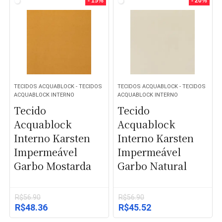
- 15%
- 20%
R$56.90.
R$51.21.
R$56.90.
R$51.21.
TECIDOS ACQUABLOCK - TECIDOS
TECIDOS ACQUABLOCK - TECIDOS
ACQUABLOCK INTERNO
ACQUABLOCK INTERNO
Tecido
Tecido
Acquablock
Acquablock
Interno Karsten
Interno Karsten
Impermeável
Impermeável
Garbo Mostarda
Garbo Natural
R$
56.90
R$
56.90
O
O
O
O
R$
48.36
R$
45.52
preço
preço
preço
preço