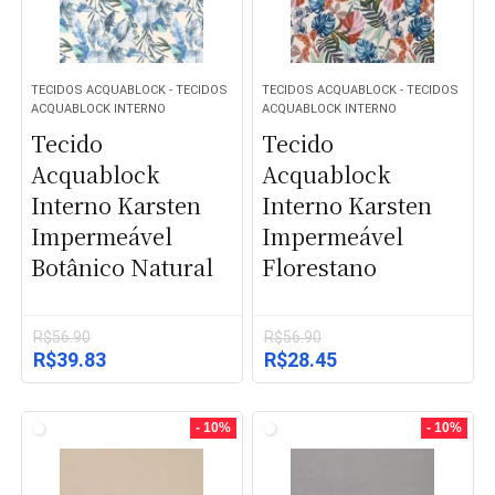
TECIDOS ACQUABLOCK - TECIDOS
TECIDOS ACQUABLOCK - TECIDOS
ACQUABLOCK INTERNO
ACQUABLOCK INTERNO
Tecido
Tecido
Acquablock
Acquablock
Interno Karsten
Interno Karsten
Impermeável
Impermeável
Botânico Natural
Florestano
R$
56.90
R$
56.90
O
O
O
O
R$
39.83
R$
28.45
preço
preço
preço
preço
original
atual
original
atual
era:
é:
era:
é:
- 10%
- 10%
R$56.90.
R$39.83.
R$56.90.
R$28.45.