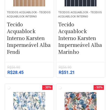
TECIDOS ACQUABLOCK - TECIDOS
TECIDOS ACQUABLOCK - TECIDOS
ACQUABLOCK INTERNO
ACQUABLOCK INTERNO
Tecido
Tecido
Acquablock
Acquablock
Interno Karsten
Interno Karsten
Impermeável Alba
Impermeável Alba
Fendi
Marinho
R$
56.90
R$
56.90
O
O
O
O
R$
28.45
R$
51.21
preço
preço
preço
preço
original
atual
original
atual
era:
é:
era:
é:
- 30%
- 50%
R$56.90.
R$28.45.
R$56.90.
R$51.21.