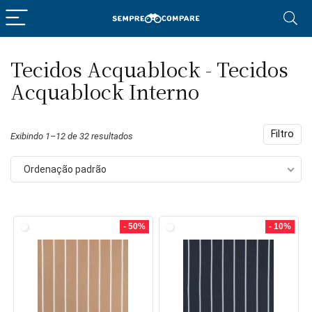
Tecidos Acquablock - Tecidos
eço
eço
Acquablock Interno
nimo
ximo
Filtro
Exibindo 1–12 de 32 resultados
Ordenação padrão
- 50%
- 10%