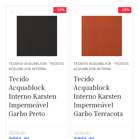
original
atual
original
atual
era:
é:
era:
é:
- 10%
- 10%
R$56.90.
R$48.36.
R$56.90.
R$45.52.
TECIDOS ACQUABLOCK - TECIDOS
TECIDOS ACQUABLOCK - TECIDOS
ACQUABLOCK INTERNO
ACQUABLOCK INTERNO
Tecido
Tecido
Acquablock
Acquablock
Interno Karsten
Interno Karsten
Impermeável
Impermeável
Garbo Preto
Garbo Terracota
R$
56.90
R$
56.90