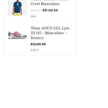
Crest Masculina
O
O
R$
123.49
R$
199.99
preço
preço
Nike
original
atual
era:
é:
R$199.99.
R$123.49.
Tênis ASICS GEL-Lyte
III OG – Masculino –
Branco
R$
299.99
ASICS