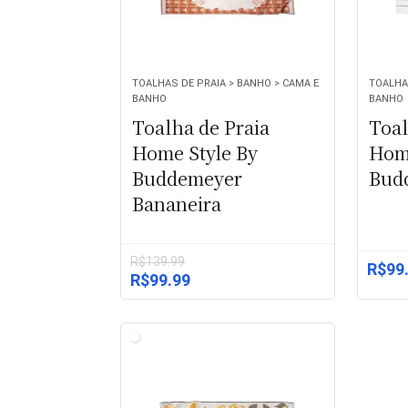
TOALHAS DE PRAIA > BANHO > CAMA E
TOALHAS
BANHO
BANHO
Toalha de Praia
Toal
Home Style By
Home
Buddemeyer
Budd
Bananeira
R$
139.99
R$
99
O
O
R$
99.99
preço
preço
original
atual
era:
é:
R$139.99.
R$99.99.