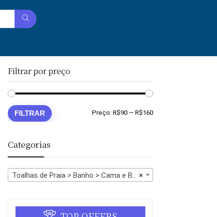
Filtrar por preço
Preço
Preço
FILTRAR
Preço:
R$90
—
R$160
mínimo
máximo
Categorias
Toalhas de Praia > Banho > Cama e Banho
×
TOP OFFERS