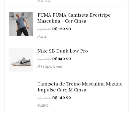
Glamour
PUMA PUMA Camiseta Evostripe
Masculina – Cor Cinza
O
O
R$
129.90
R$
179.90
preço
preço
Puma
original
atual
era:
é:
R$179.90.
R$129.90.
Nike SB Dunk Low Pro
O
O
R$
949.99
R$
999.99
preço
preço
Nike Sportswear
original
atual
era:
é:
R$999.99.
R$949.99.
Camiseta de Treino Masculina Mizuno
Impulse Core M Cinza
O
O
R$
149.99
R$
209.99
preço
preço
Mizuno
original
atual
era:
é:
R$209.99.
R$149.99.